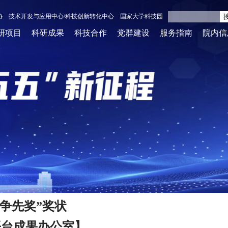
协
技术开发与应用中心/科技创新转化中心
国家大学科技园
研项目
科研成果
科技合作
党群建设
服务指南
院内信
当前位置:
首页
>
首页
>
成果奖励中心
>
科技奖励
>
科技
争先奖”奖状
平台成果办公室】