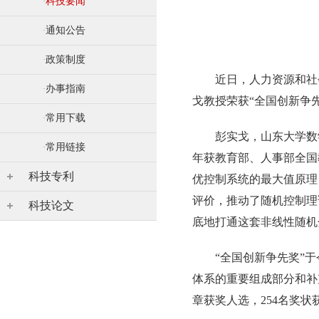
科技要闻
·
通知公告
·
政策制度
·
近日，人力资源和社
办事指南
·
戈教授荣获“全国创新争
常用下载
·
彭实戈，山东大学数
常用链接
·
年获教育部、人事部全国教
科技专利
优控制系统的最大值原理
评价，推动了随机控制理
科技论文
底地打通这套非线性随机
“全国创新争先奖”
体系的重要组成部分和补
章获奖人选，254名奖状