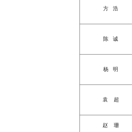
方
浩
陈
诚
杨
明
袁 超
赵 珊