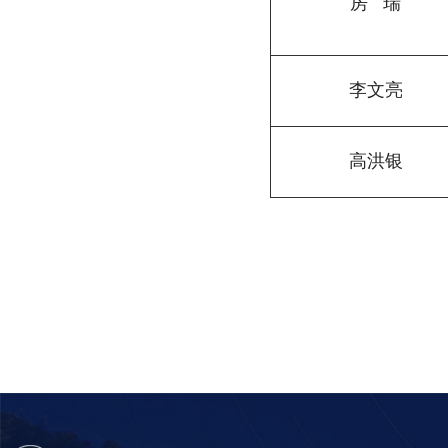
房
瑞
李文亮
高洪银