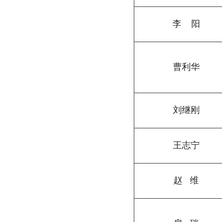
李
阳
曹利华
刘继刚
王志宁
赵
维