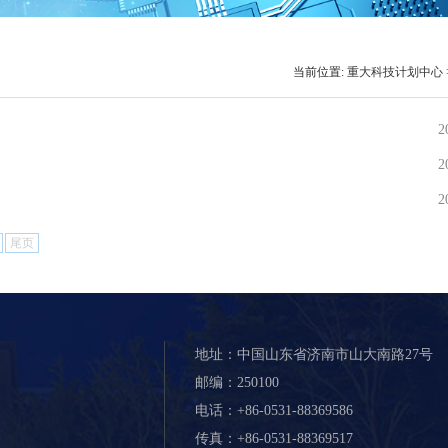
当前位置:
重大科技计划中心
2
2
2
尾页
地址：中国山东省济南市山大南路27号
邮编：250100
电话：+86-0531-88369586
传真：+86-0531-88369517