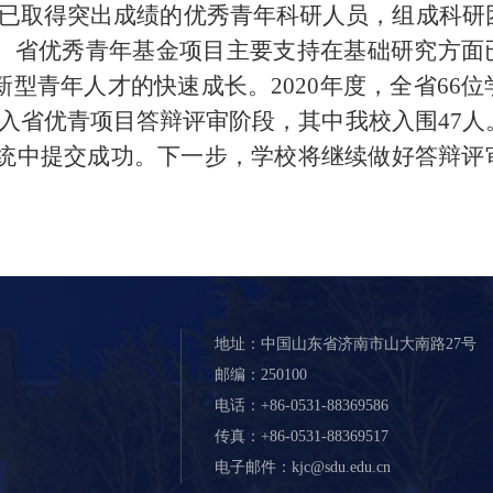
域已取得突出成绩的优秀青年科研人员，组成科研
。省优秀青年基金项目主要支持在基础研究方面
型青年人才的快速成长。2020年度，全省66位
进入省优青项目答辩评审阶段，其中我校入围47人
台系统中提交成功。下一步，学校将继续做好答辩评
地址：中国山东省济南市山大南路27号
邮编：250100
电话：+86-0531-88369586
传真：+86-0531-88369517
电子邮件：kjc@sdu.edu.cn