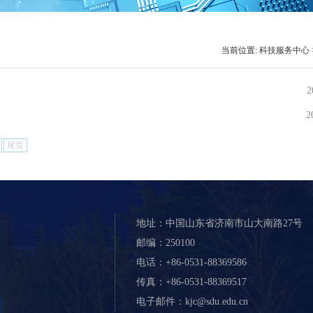
当前位置:
科技服务中心
2
2
尾页
地址：中国山东省济南市山大南路27号
邮编：250100
电话：+86-0531-88369586
传真：+86-0531-88369517
电子邮件：kjc@sdu.edu.cn