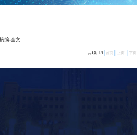
摘编-全文
共1条 1/1
首页
上页
下页