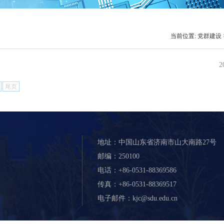
当前位置:
党群建设
2
尾页
地址：中国山东省济南市山大南路27号
邮编：250100
电话：+86-0531-88369586
传真：+86-0531-88369517
电子邮件：kjc@sdu.edu.cn